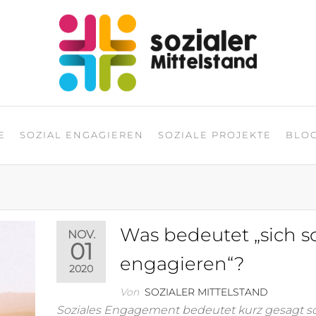
NGAGIERT
Corporate Social Responsibilit
E
SOZIAL ENGAGIEREN
SOZIALE PROJEKTE
BLO
Was bedeutet „sich so
NOV.
01
engagieren“?
2020
Von
SOZIALER MITTELSTAND
Soziales Engagement bedeutet kurz gesagt so