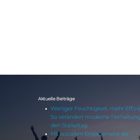
Aktuelle Beiträge
Weniger Feuchtigkeit, mehr Effizi
So verändert moderne Tierhaltun
den Stallalltag
Mit sozialem Engagement die