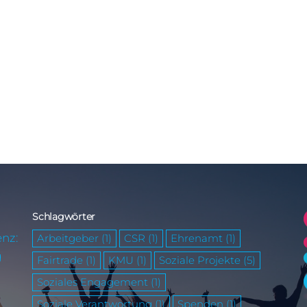
Schlagwörter
enz:
Arbeitgeber
(1)
CSR
(1)
Ehrenamt
(1)
g
Fairtrade
(1)
KMU
(1)
Soziale Projekte
(5)
Soziales Engagement
(1)
Soziale Verantwortung
(1)
Spenden
(1)