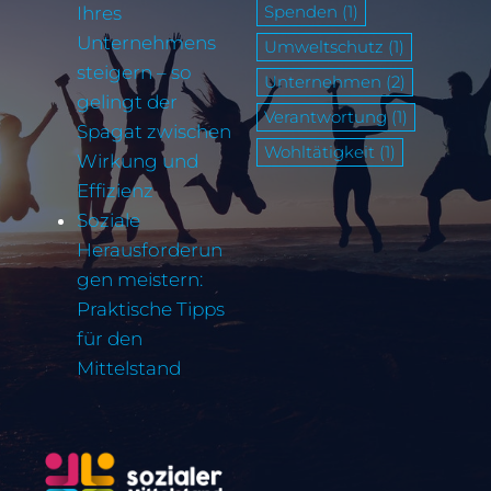
Spenden
(1)
Ihres
Unternehmens
Umweltschutz
(1)
steigern – so
Unternehmen
(2)
gelingt der
Verantwortung
(1)
Spagat zwischen
Wohltätigkeit
(1)
Wirkung und
Effizienz
Soziale
Herausforderun
gen meistern:
Praktische Tipps
für den
Mittelstand