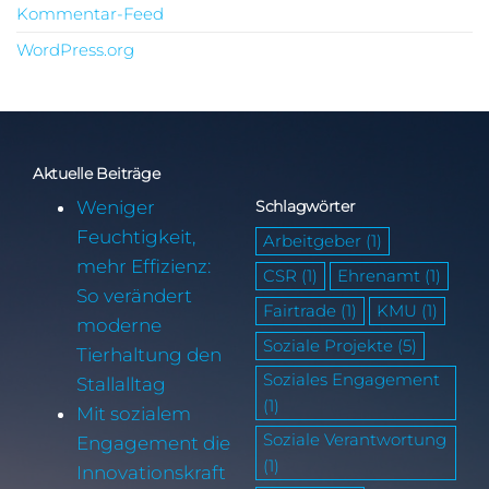
Kommentar-Feed
WordPress.org
Aktuelle Beiträge
Weniger
Schlagwörter
Feuchtigkeit,
Arbeitgeber
(1)
mehr Effizienz:
CSR
(1)
Ehrenamt
(1)
So verändert
Fairtrade
(1)
KMU
(1)
moderne
Soziale Projekte
(5)
Tierhaltung den
Soziales Engagement
Stallalltag
(1)
Mit sozialem
Soziale Verantwortung
Engagement die
(1)
Innovationskraft