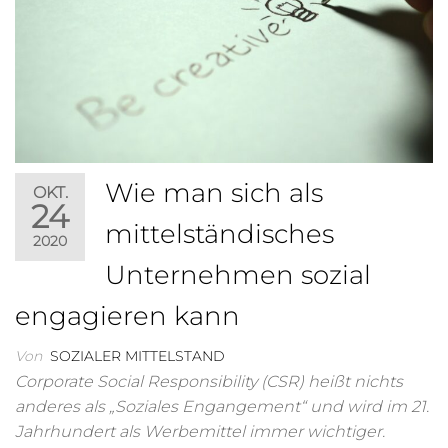
Wie man sich als
OKT.
24
mittelständisches
2020
Unternehmen sozial
engagieren kann
Von
SOZIALER MITTELSTAND
Corporate Social Responsibility (CSR) heißt nichts
anderes als „Soziales Engangement“ und wird im 21.
Jahrhundert als Werbemittel immer wichtiger.